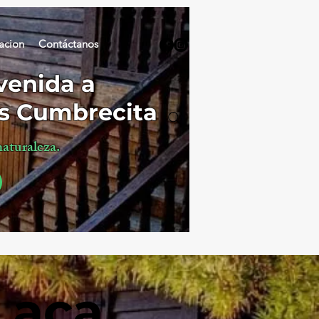
acion
Contáctanos
venida a
s Cumbrecita
naturaleza.
 aca