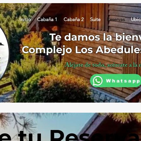
Inicio
Cabaña 1
Cabaña 2
Suite
Reservas
Ubic
Te damos la bien
Complejo Los Abedule
Aléjate de todo, acércate a la 
Whatsapp
e tu Reserva